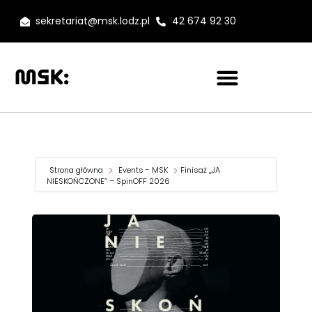
sekretariat@msk.lodz.pl
42 674 92 30
Strona główna
Events - MSK
Finisaż ,,JA
NIESKOŃCZONE” – SpinOFF 2026