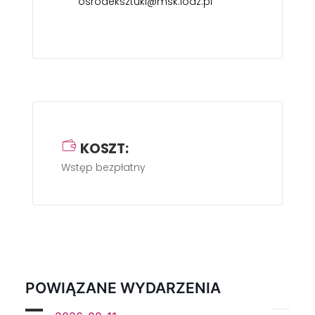
osrodeksztuki@msk.lodz.pl
KOSZT:
Wstęp bezpłatny
POWIĄZANE WYDARZENIA