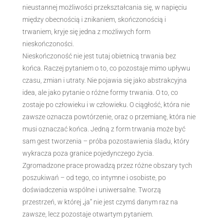
nieustannej możliwości przekształcania się, w napięciu
między obecnością i znikaniem, skończonością i
trwaniem, kryje się jedna z możliwych form
nieskończoności.
Nieskończoność nie jest tutaj obietnicą trwania bez
końca. Raczej pytaniem o to, co pozostaje mimo upływu
czasu, zmian i utraty. Nie pojawia się jako abstrakcyjna
idea, ale jako pytanie o różne formy trwania. O to, co
zostaje po człowieku i w człowieku. O ciągłość, która nie
zawsze oznacza powtórzenie, oraz o przemianę, która nie
musi oznaczać końca. Jedną z form trwania może być
sam gest tworzenia – próba pozostawienia śladu, który
wykracza poza granice pojedynczego życia.
Zgromadzone prace prowadzą przez różne obszary tych
poszukiwań – od tego, co intymne i osobiste, po
doświadczenia wspólne i uniwersalne. Tworzą
przestrzeń, w której „ja” nie jest czymś danym raz na
zawsze, lecz pozostaje otwartym pytaniem.