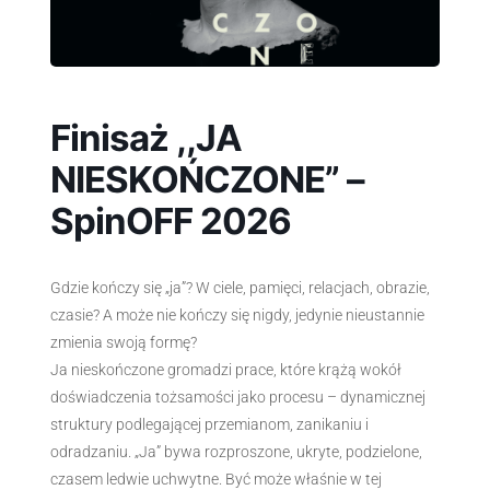
Finisaż ,,JA
NIESKOŃCZONE” –
SpinOFF 2026
Gdzie kończy się „ja”? W ciele, pamięci, relacjach, obrazie,
czasie? A może nie kończy się nigdy, jedynie nieustannie
zmienia swoją formę?
Ja nieskończone gromadzi prace, które krążą wokół
doświadczenia tożsamości jako procesu – dynamicznej
struktury podlegającej przemianom, zanikaniu i
odradzaniu. „Ja” bywa rozproszone, ukryte, podzielone,
czasem ledwie uchwytne. Być może właśnie w tej