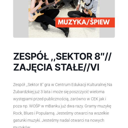
ZESPÓŁ ,,SEKTOR 8″//
ZAJĘCIA STAŁE//VI
Zespół ,,Sektor 8″ gra w Centrum Edukacji Kulturalnej Na
Żubardzkiej już 3 lata i może się poszczycić wieloma
występami przed publicznością, zarówno w CEK jak i
poza np. WOŚP w mBanku już dwa razy. Gramy muzykę
Rock, Blues i Popularną. Jesteśmy otwarci na wszelkie
gatunki muzyki. Jesteśmy nadal otwarci na nowych
muzyków.