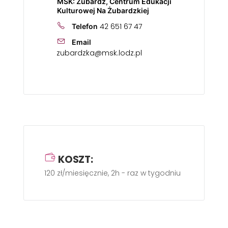
MSK: Żubardź, Centrum Edukacji
Kulturowej Na Żubardzkiej
42 651 67 47
Telefon
Email
zubardzka@msk.lodz.pl
KOSZT:
120 zł/miesięcznie, 2h - raz w tygodniu