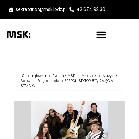
sekretariat@msk.lodz.pl
42 674 92 30
Strona główna
Events - MSK
Młodzież
Muzyka/
Śpiew
Zajęcia stałe
ZESPÓŁ ,,SEKTOR 8″// ZAJĘCIA
STAŁE//VI