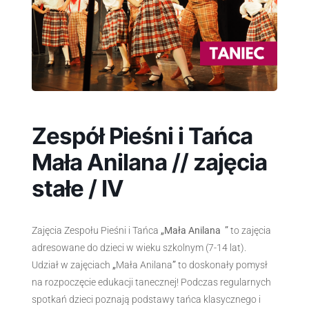
Zespół Pieśni i Tańca
Mała Anilana // zajęcia
stałe / IV
Zajęcia Zespołu Pieśni i Tańca
„Mała Anilana ”
to zajęcia
adresowane do dzieci w wieku szkolnym (7-14 lat).
Udział w zajęciach
„
Mała Anilana
”
to doskonały pomysł
na rozpoczęcie edukacji tanecznej! Podczas regularnych
spotkań dzieci poznają podstawy tańca klasycznego i