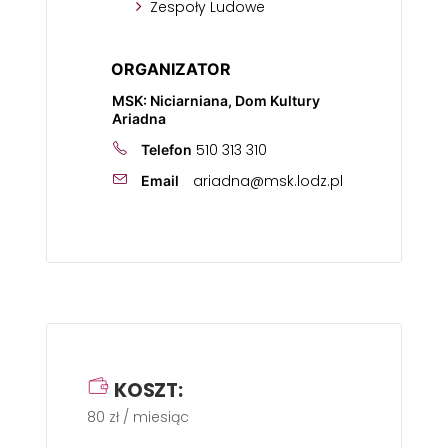
Zespoły Ludowe
ORGANIZATOR
MSK: Niciarniana, Dom Kultury
Ariadna
510 313 310
Telefon
ariadna@msk.lodz.pl
Email
KOSZT:
80 zł / miesiąc