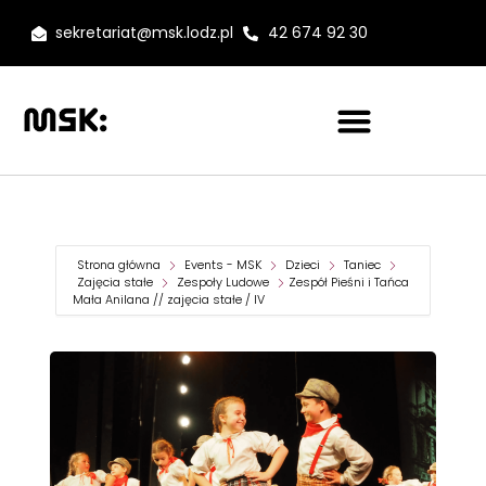
sekretariat@msk.lodz.pl
42 674 92 30
Strona główna
Events - MSK
Dzieci
Taniec
Zajęcia stałe
Zespoły Ludowe
Zespół Pieśni i Tańca
Mała Anilana // zajęcia stałe / IV