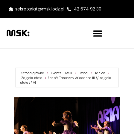
sekretariat@msk.lodz.pl
42 674 92 30
Strona główna
Events - MSK
Dzieci
Taniec
Zajęcia stałe
Zespół Taneczny Ariadance III // zajęcia
stałe // VI