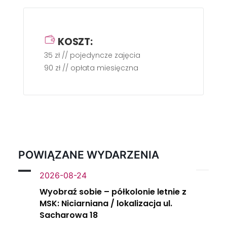
KOSZT:
35 zł // pojedyncze zajęcia
90 zł // opłata miesięczna
POWIĄZANE WYDARZENIA
2026-08-24
Wyobraź sobie – półkolonie letnie z
MSK: Niciarniana / lokalizacja ul.
Sacharowa 18