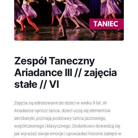
Zespół Taneczny
Ariadance III // zajęcia
stałe // VI
Zajęcia są adresowane do dzieci w wieku 9 lat. W
Ariadance oprócz tańca, dzieci uczą się elementów
akrobatyki, poznają podstawy tańca jazzowego,
współczesnego i klasycznego. Dodatkowo dowiedzą się
jak wyrażać swoje emocje i opowiadać historie zaklęte w