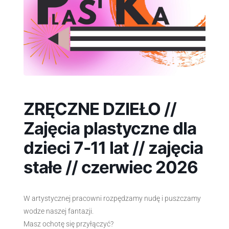
ZRĘCZNE DZIEŁO //
Zajęcia plastyczne dla
dzieci 7-11 lat // zajęcia
stałe // czerwiec 2026
W artystycznej pracowni rozpędzamy nudę i puszczamy
wodze naszej fantazji.
Masz ochotę się przyłączyć?