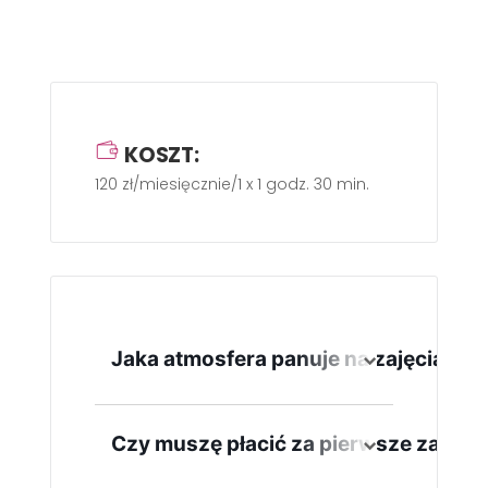
KOSZT:
120 zł/miesięcznie/1 x 1 godz. 30 min.
Jaka atmosfera panuje na zajęciach?
Prowadzący stara się nie stawiać
w roli niepodważalnego
Czy muszę płacić za pierwsze zajęci
autorytetu, a raczej przyjaciela,
który pomaga eksperymentować