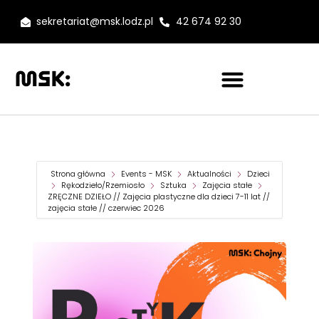
sekretariat@msk.lodz.pl
42 674 92 30
Strona główna
Events - MSK
Aktualności
Dzieci
Rękodzieło/Rzemiosło
Sztuka
Zajęcia stałe
ZRĘCZNE DZIEŁO // Zajęcia plastyczne dla dzieci 7-11 lat //
zajęcia stałe // czerwiec 2026