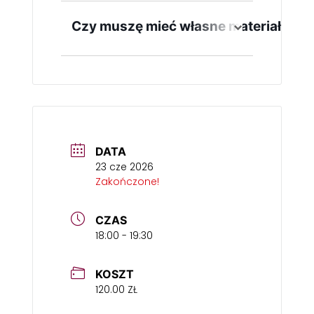
Nie, pierwsze zajęcia służą dziecku
i zachęca do odwagi.
do zrozumienia czy atmosfera
Czy muszę mieć własne materiały?
zajęć mu odpowiada.
Nie, pracownia jest wyposażona w
wszystko co niezbędne.
DATA
23 cze 2026
Zakończone!
CZAS
18:00 - 19:30
KOSZT
120.00 ZŁ