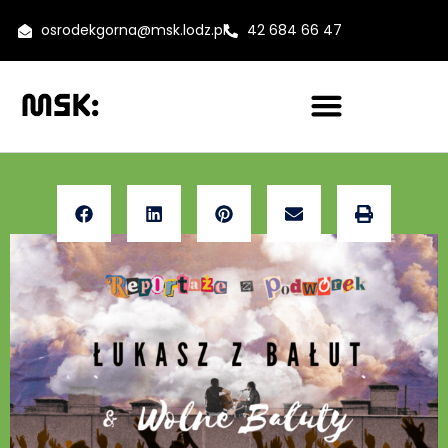
osrodekgorna@msk.lodz.pl
42 684 66 47