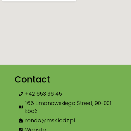
Contact
+42 653 36 45
166 Limanowskiego Street, 90-001
Łódź
rondo@msk.lodz.pl
Website