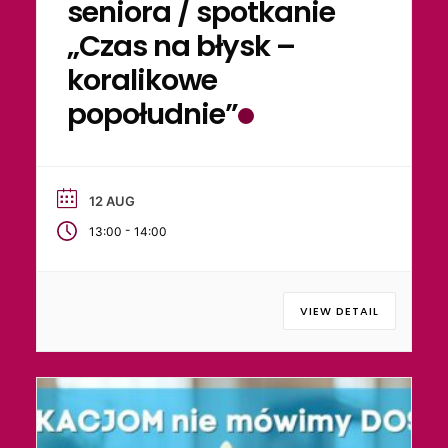
seniora / spotkanie
„Czas na błysk –
koralikowe
popołudnie”
12 AUG
-
13:00
14:00
VIEW DETAIL