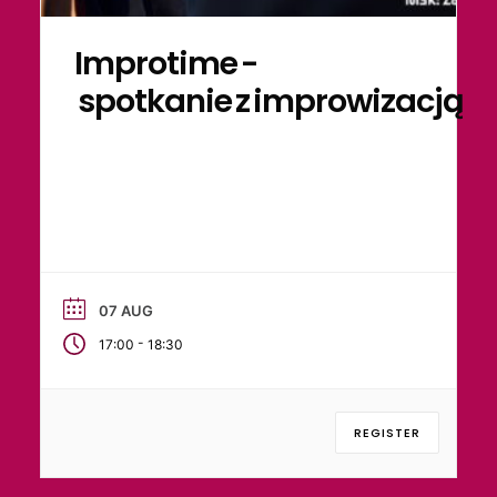
Improtime -
spotkanie z improwizacją
07 AUG
-
17:00
18:30
REGISTER