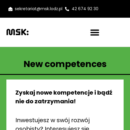
sekretariat@msk.lodz.pl
42 674 92 30
New competences
Zyskaj nowe kompetencje i bądź
nie do zatrzymania!
Inwestujesz w swój rozwój
osobisty? Interesujesz się