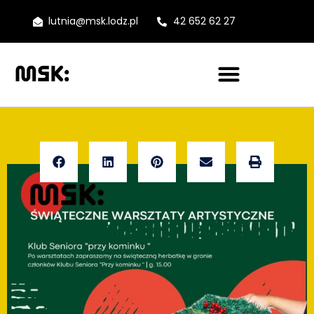
lutnia@msk.lodz.pl
42 652 62 27