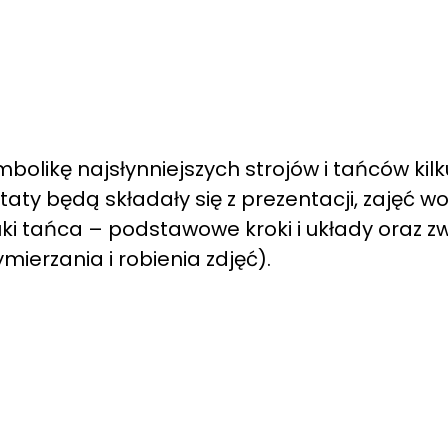
olikę najsłynniejszych strojów i tańców kilk
ztaty będą składały się z prezentacji, zajęć 
i tańca – podstawowe kroki i układy oraz z
ierzania i robienia zdjęć).