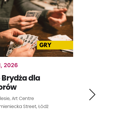
1, 2026
 Brydża dla
orów
Aug 11, 202
lesie, Art Centre
Telefon n
mieniecka Street, Łódź
wakacyj
dla senio