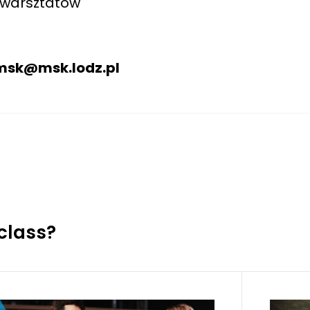
e warsztatów
wmsk@msk.lodz.pl
class?