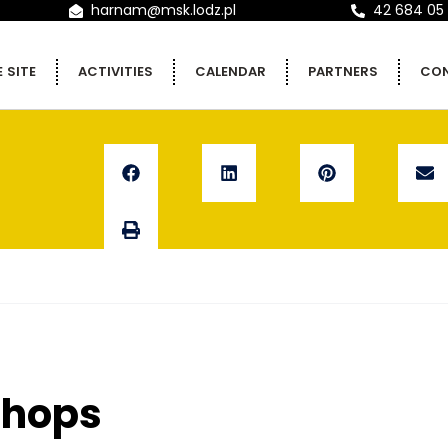
harnam@msk.lodz.pl
42 684 05 
 SITE
ACTIVITIES
CALENDAR
PARTNERS
CO
shops