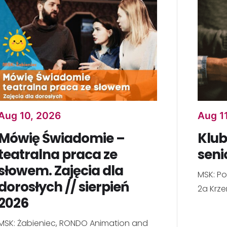
Aug 10, 2026
Aug 1
Mówię Świadomie –
Klub
teatralna praca ze
seni
słowem. Zajęcia dla
MSK: Po
dorosłych // sierpień
2a Krze
2026
MSK: Żabieniec, RONDO Animation and