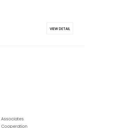
2026
MSK: Żabienie
Revitalisation
VIEW DETAIL
166 Limanowski
Associates
Cooperation