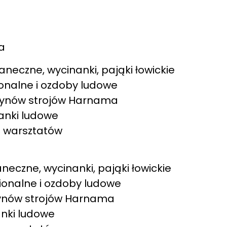
a
taneczne, wycinanki, pająki łowickie
gionalne i ozdoby ludowe
azynów strojów Harnama
zanki ludowe
e warsztatów
taneczne, wycinanki, pająki łowickie
egionalne i ozdoby ludowe
azynów strojów Harnama
zanki ludowe