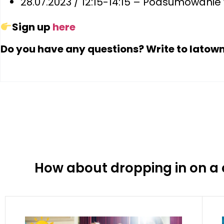
28.07.2023 / 12:15-14:15 – Podsumowani
Sign up
here
Do you have any questions? Write to lato
How about dropping in on a 