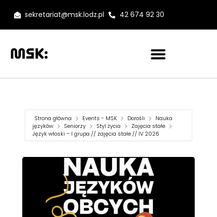
sekretariat@msk.lodz.pl
42 674 92 30
Strona główna
Events - MSK
Dorośli
Nauka
języków
Seniorzy
Styl życia
Zajęcia stałe
Język włoski – I grupa // zajęcia stałe // IV 2026