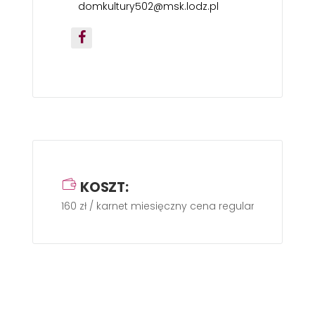
domkultury502@msk.lodz.pl
KOSZT:
160 zł / karnet miesięczny cena regularna (przy 4 