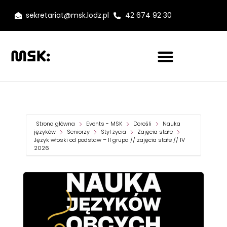
sekretariat@msk.lodz.pl
42 674 92 30
Strona główna
Events - MSK
Dorośli
Nauka
języków
Seniorzy
Styl życia
Zajęcia stałe
Język włoski od podstaw – II grupa // zajęcia stałe // IV
2026