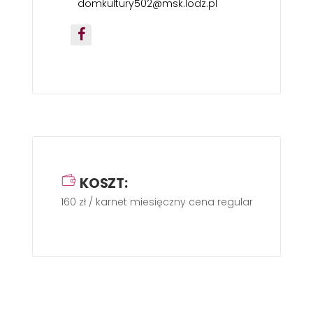
domkultury502@msk.lodz.pl
KOSZT:
160 zł / karnet miesięczny cena regularna przy 4 z