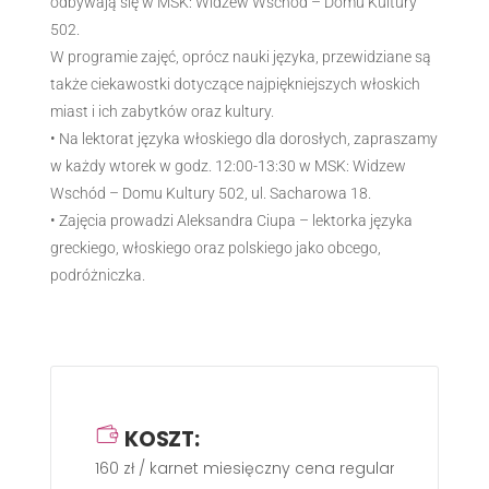
odbywają się w MSK: Widzew Wschód – Domu Kultury
502.
W programie zajęć, oprócz nauki języka, przewidziane są
także ciekawostki dotyczące najpiękniejszych włoskich
miast i ich zabytków oraz kultury.
• Na lektorat języka włoskiego dla dorosłych, zapraszamy
w każdy wtorek w godz. 12:00-13:30 w MSK: Widzew
Wschód – Domu Kultury 502, ul. Sacharowa 18.
• Zajęcia prowadzi Aleksandra Ciupa – lektorka języka
greckiego, włoskiego oraz polskiego jako obcego,
podróżniczka.
KOSZT:
160 zł / karnet miesięczny cena regularna przy 4 z