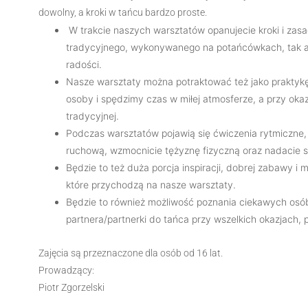
dowolny, a kroki w tańcu bardzo proste.
W trakcie naszych warsztatów opanujecie kroki i za
tradycyjnego, wykonywanego na potańcówkach, tak ab
radości.
Nasze warsztaty można potraktować też jako praktykę
osoby i spędzimy czas w miłej atmosferze, a przy okaz
tradycyjnej.
Podczas warsztatów pojawią się ćwiczenia rytmiczne,
ruchową, wzmocnicie tężyznę fizyczną oraz nadacie s
Będzie to też duża porcja inspiracji, dobrej zabawy i
które przychodzą na nasze warsztaty.
Będzie to również możliwość poznania ciekawych osó
partnera/partnerki do tańca przy wszelkich okazjach,
Zajęcia są przeznaczone dla osób od 16 lat.
Prowadzący:
Piotr Zgorzelski