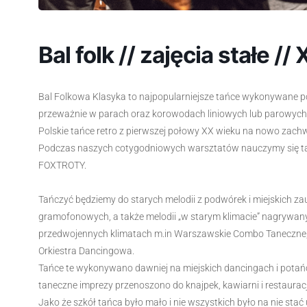
Bal folk // zajęcia stałe // 
Bal Folkowa Klasyka to najpopularniejsze tańce wykonywane 
przeważnie w parach oraz korowodach liniowych lub parowych
Polskie tańce retro z pierwszej połowy XX wieku na nowo zach
Podczas naszych cotygodniowych warsztatów nauczymy się
FOXTROTY.
Tańczyć będziemy do starych melodii z podwórek i miejskich za
gramofonowych, a także melodii „w starym klimacie” nagrywan
przedwojennych klimatach m.in Warszawskie Combo Taneczne,
Orkiestra Dancingowa.
Tańce te wykonywano dawniej na miejskich dancingach i pota
taneczne imprezy przenoszono do knajpek, kawiarni i restauracj
Jako że szkół tańca było mało i nie wszystkich było na nie stać u