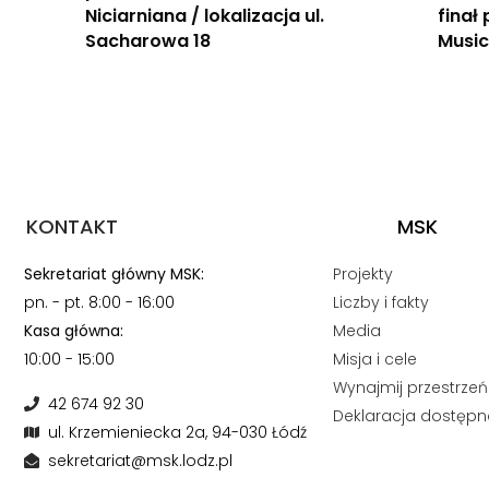
Niciarniana / lokalizacja ul.
finał
Sacharowa 18
Music
KONTAKT
MSK
Sekretariat główny MSK:
Projekty
pn. - pt. 8:00 - 16:00
Liczby i fakty
Kasa główna:
Media
10:00 - 15:00
Misja i cele
Wynajmij przestrzeń
42 674 92 30
Deklaracja dostępn
ul. Krzemieniecka 2a, 94-030 Łódź
sekretariat@msk.lodz.pl