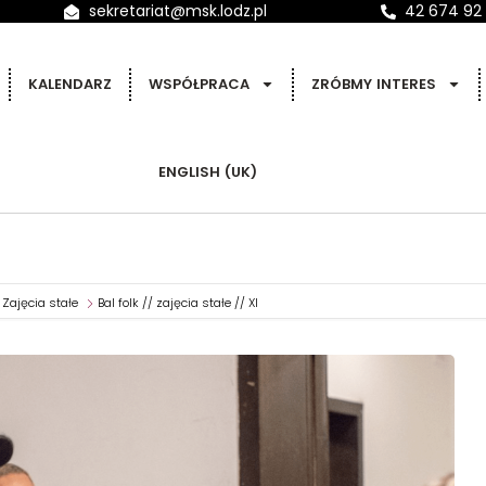
sekretariat@msk.lodz.pl
42 674 92
KALENDARZ
WSPÓŁPRACA
ZRÓBMY INTERES
ENGLISH (UK)
Zajęcia stałe
Bal folk // zajęcia stałe // XI