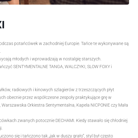
XI
podczas potańcówek w zachodniej Europie. Tańce te wykonywane są
.
wycają młodych i wprowadzają w nostalgię starszych.
 tańczyć SENTYMENTALNE TANGA, WALCZYKI, SLOW FOXY i
ułków, radiowych i kinowych szlagierów z trzeszczących płyt
ych obecnie przez współczesne zespoły praktykujące grę w
 Warszawska Orkiestra Sentymentalna, Kapela NICPONIE czy Mała
ńcówkach zwanych potocznie DECHAMI. Kiedy stawało się chłodniej
i.
czono się i tańczono tak „jak w duszy grało”, styl był często