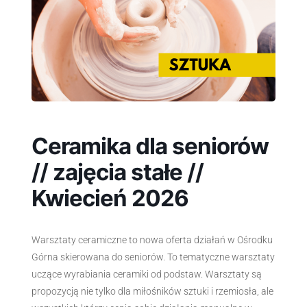
Ceramika dla seniorów
// zajęcia stałe //
Kwiecień 2026
Warsztaty ceramiczne to nowa oferta działań w Ośrodku
Górna skierowana do seniorów. To tematyczne warsztaty
uczące wyrabiania ceramiki od podstaw. Warsztaty są
propozycją nie tylko dla miłośników sztuki i rzemiosła, ale