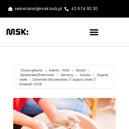
sekretariat@msk.lodz.pl
42 674 92 30
Strona główna
Events - MSK
Dorośli
Rękodzieło/Rzemiosło
Seniorzy
Sztuka
Zajęcia
stałe
Ceramika dla seniorów // zajęcia stałe //
Kwiecień 2026