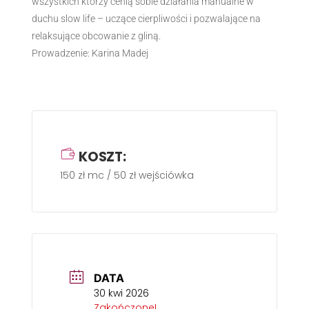
wszystkich którzy cenią sobie działania manualne w
duchu slow life – uczące cierpliwości i pozwalające na
relaksujące obcowanie z gliną.
Prowadzenie: Karina Madej
KOSZT:
150 zł mc / 50 zł wejściówka
DATA
30 kwi 2026
Zakończone!