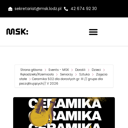
sekretariat@msk.lodz.pl
42 674 92 30
Strona główna
Events - MSK
Dorośli
Dzieci
Rękodzieło/Rzemiosło
Seniorzy
Sztuka
Zajęcia
stałe
Ceramika 502 dla dorosłych gr. III // grupa dla
początkujących// V 2026