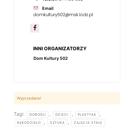
Email
domkultury502@msk.lodz.pl
INNI ORGANIZATORZY
Dom Kultury 502
Wyprzedane!
Tagi:
,
,
,
DOROŚLI
DZIECI
PLASTYKA
,
,
RĘKODZIEŁO
SZTUKA
ZAJĘCIA STAŁE