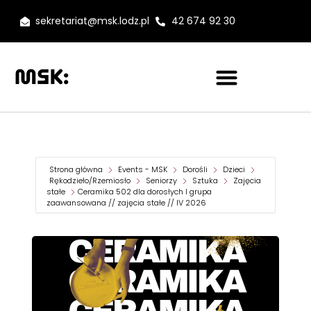
sekretariat@msk.lodz.pl
42 674 92 30
Strona główna
Events - MSK
Dorośli
Dzieci
Rękodzieło/Rzemiosło
Seniorzy
Sztuka
Zajęcia
stałe
Ceramika 502 dla dorosłych I grupa
zaawansowana // zajęcia stałe // IV 2026