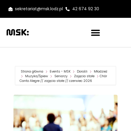
sekretariat@msk.lodz.pl
42 674 92 30
Strona główna
Events - MSK
Dorośli
Młodzież
Muzyka/Śpiew
Seniorzy
Zajęcia stałe
Chór
Canto Alegre // zajęcia stałe // czerwiec 2026