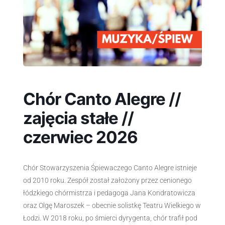
Chór Canto Alegre //
zajęcia stałe //
czerwiec 2026
Chór Stowarzyszenia Śpiewaczego Canto Alegre istnieje
od 2010 roku. Zespół został założony przez cenionego
łódzkiego chórmistrza i pedagoga Jana Kondratowicza
oraz Olgę Maroszek – obecnie solistkę Teatru Wielkiego w
Łodzi. W 2018 roku, po śmierci dyrygenta, chór trafił pod