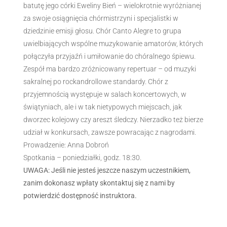
batutę jego córki Eweliny Bień – wielokrotnie wyróżnianej
za swoje osiągnięcia chórmistrzyni i specjalistki w
dziedzinie emisji głosu. Chór Canto Alegre to grupa
uwielbiających wspólne muzykowanie amatorów, których
połączyła przyjaźń i umiłowanie do chóralnego śpiewu.
Zespół ma bardzo zróżnicowany repertuar – od muzyki
sakralnej po rockandrollowe standardy. Chór z
przyjemnością występuje w salach koncertowych, w
świątyniach, ale i w tak nietypowych miejscach, jak
dworzec kolejowy czy areszt śledczy. Nierzadko też bierze
udział w konkursach, zawsze powracając z nagrodami.
Prowadzenie: Anna Dobroń
Spotkania – poniedziałki, godz. 18:30.
UWAGA: Jeśli nie jesteś jeszcze naszym uczestnikiem,
zanim dokonasz wpłaty skontaktuj się z nami by
potwierdzić dostępność instruktora.