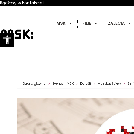
Bądźmy w kontakcie!
MSK
FILIE
ZAJĘCIA
Strona główna
Events - MSK
Dorośli
Muzyka/Śpiew
Sen