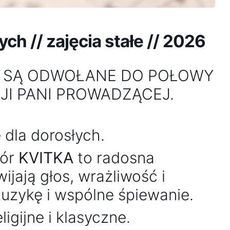
ch // zajęcia stałe // 2026
U SĄ ODWOŁANE DO POŁOWY
JI PANI PROWADZĄCEJ.
 dla dorosłych.
hór
KVITKA
to radosna
ijają głos, wrażliwość i
uzykę i wspólne śpiewanie.
igijne i klasyczne.