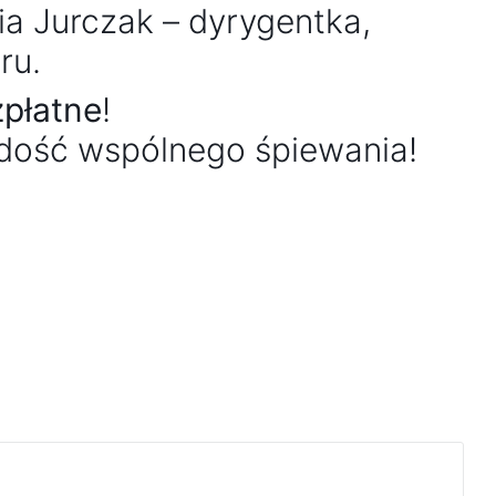
ia Jurczak – dyrygentka,
ru.
płatne
!
adość wspólnego śpiewania!