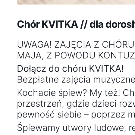
Chór KVITKA // dla dorosły
UWAGA! ZAJĘCIA Z CHÓR
MAJA, Z POWODU KONTUZ
Dołącz do chóru KVITKA!
Bezpłatne zajęcia muzyczne
Kochacie śpiew? My też! C
przestrzeń, gdzie dzieci rozw
pewność siebie – poprzez m
Śpiewamy utwory ludowe, rel