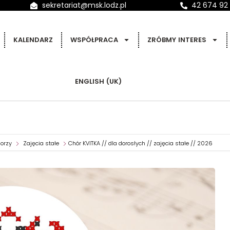
sekretariat@msk.lodz.pl
42 674 92
KALENDARZ
WSPÓŁPRACA
ZRÓBMY INTERES
ENGLISH (UK)
iorzy
Zajęcia stałe
Chór KVITKA // dla dorosłych // zajęcia stałe // 2026