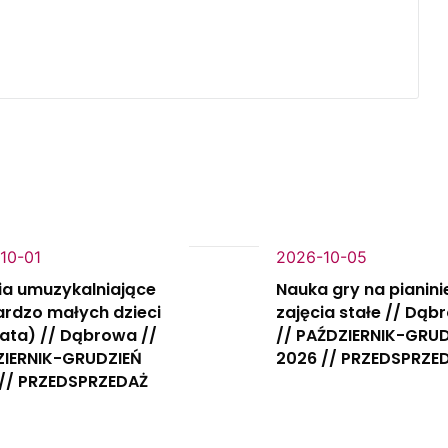
10-01
2026-10-05
ia umuzykalniające
Nauka gry na pianini
ardzo małych dzieci
zajęcia stałe // Dąb
lata) // Dąbrowa //
// PAŹDZIERNIK-GRU
ZIERNIK-GRUDZIEŃ
2026 // PRZEDSPRZE
// PRZEDSPRZEDAŻ