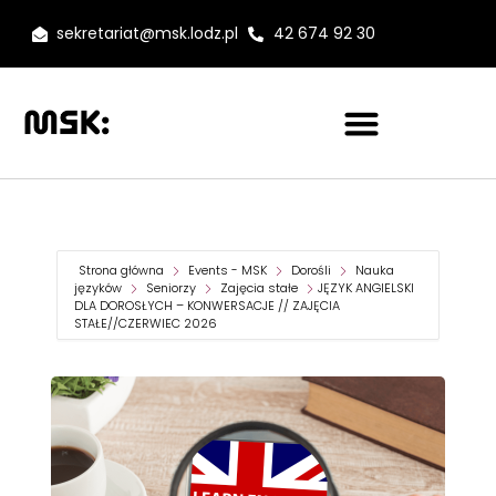
sekretariat@msk.lodz.pl
42 674 92 30
Strona główna
Events - MSK
Dorośli
Nauka
języków
Seniorzy
Zajęcia stałe
JĘZYK ANGIELSKI
DLA DOROSŁYCH – KONWERSACJE // ZAJĘCIA
STAŁE//CZERWIEC 2026