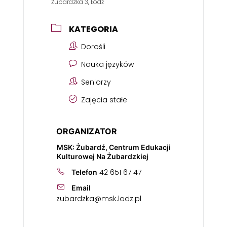
Żubardzka 3, Łódź
KATEGORIA
Dorośli
Nauka języków
Seniorzy
Zajęcia stałe
ORGANIZATOR
MSK: Żubardź, Centrum Edukacji
Kulturowej Na Żubardzkiej
42 651 67 47
Telefon
Email
zubardzka@msk.lodz.pl