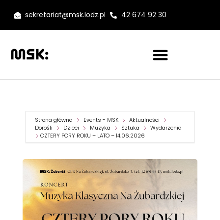
sekretariat@msk.lodz.pl
42 674 92 30
Strona główna
Events - MSK
Aktualności
Dorośli
Dzieci
Muzyka
Sztuka
Wydarzenia
CZTERY PORY ROKU – LATO – 14.06.2026