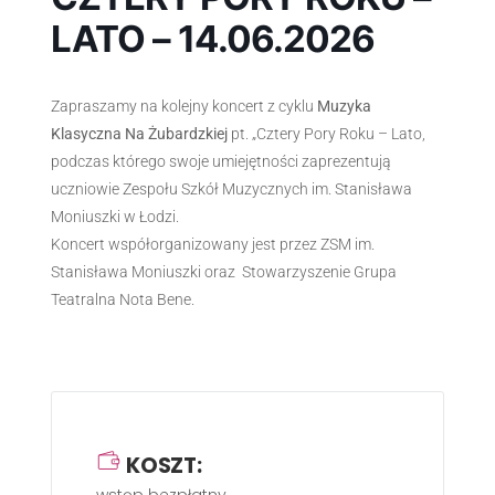
LATO – 14.06.2026
Zapraszamy na kolejny koncert z cyklu
Muzyka
Klasyczna Na Żubardzkiej
pt. „Cztery Pory Roku – Lato,
podczas którego swoje umiejętności zaprezentują
uczniowie Zespołu Szkół Muzycznych im. Stanisława
Moniuszki w Łodzi.
Koncert współorganizowany jest przez ZSM im.
Stanisława Moniuszki oraz Stowarzyszenie Grupa
Teatralna Nota Bene.
KOSZT:
wstęp bezpłatny