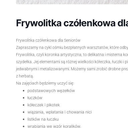
Frywolitka czółenkowa dl
Frywolitka czółenkowa dla Seniorów
Zapraszamy na cykl ośmiu bezpłatnych warsztatów, które odby
Frywolitka, czyli koronka artystyczna, to delikatna i misterna
szydełka. Jej elementami są różnej wielkości kółeczka, łuczki i 
jedwabnymi i metalizowanymi. Możemy sami zrobić drobne prezen
z herbatą.
Na zajęciach będziemy uczyć się:
podstawowych węzełków
łuczków
kółeczek i pikotek
wiązania, wplatania i chowania nici
listków na łuczku
wrabiania we wzór koralików.