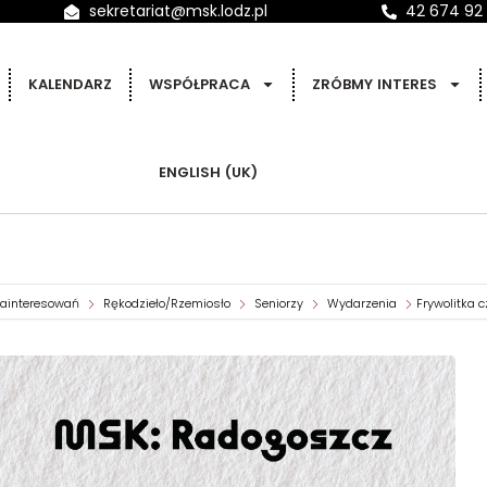
sekretariat@msk.lodz.pl
42 674 92
KALENDARZ
WSPÓŁPRACA
ZRÓBMY INTERES
ENGLISH (UK)
zainteresowań
Rękodzieło/Rzemiosło
Seniorzy
Wydarzenia
Frywolitka 