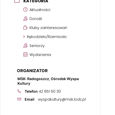
KATEGORIA
Aktualności
Dorośli
Kluby zainteresowań
Rękodzieło/Rzemiosło
Seniorzy
Wydarzenia
ORGANIZATOR
MSK: Radogoszcz, Ośrodek Wyspa
Kultury
42 651 50 30
Telefon
wyspakultury@msk.lodz.pl
Email