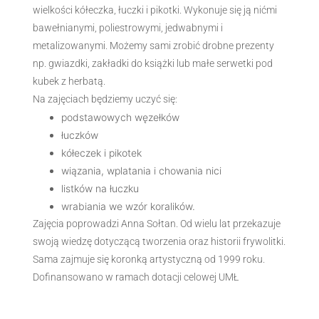
wielkości kółeczka, łuczki i pikotki. Wykonuje się ją nićmi
bawełnianymi, poliestrowymi, jedwabnymi i
metalizowanymi. Możemy sami zrobić drobne prezenty
np. gwiazdki, zakładki do książki lub małe serwetki pod
kubek z herbatą.
Na zajęciach będziemy uczyć się:
podstawowych węzełków
łuczków
kółeczek i pikotek
wiązania, wplatania i chowania nici
listków na łuczku
wrabiania we wzór koralików.
Zajęcia poprowadzi Anna Sołtan. Od wielu lat przekazuje
swoją wiedzę dotyczącą tworzenia oraz historii frywolitki.
Sama zajmuje się koronką artystyczną od 1999 roku.
Dofinansowano w ramach dotacji celowej UMŁ