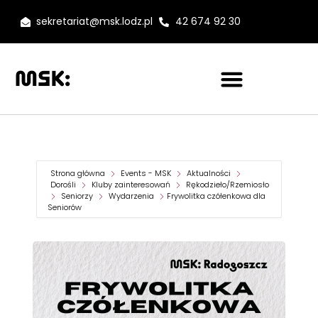
sekretariat@msk.lodz.pl
42 674 92 30
Strona główna
Events - MSK
Aktualności
Dorośli
Kluby zainteresowań
Rękodzieło/Rzemiosło
Seniorzy
Wydarzenia
Frywolitka czółenkowa dla
Seniorów