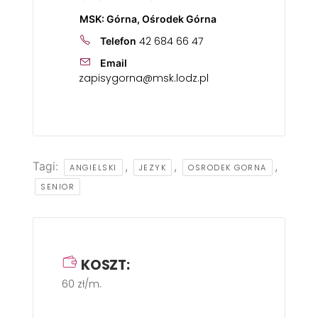
MSK: Górna, Ośrodek Górna
42 684 66 47
Telefon
Email
zapisygorna@msk.lodz.pl
Tagi:
,
,
,
ANGIELSKI
JEZYK
OSRODEK GORNA
SENIOR
KOSZT:
60 zł/m.