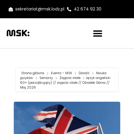
sekretariat@msk.lodz.pl
42 674 92 30
Strona główna
Events - MSK
Dorośli
Nauka
języków
Seniorzy
Zajęcia stałe
Język angielski
60+ (początkujący) // zajęcia stałe // Ośrodek Górna //
Maj 2026