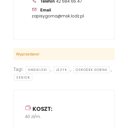
42 684 66 47
Telefon
Email
zapisygorna@msk.lodz.pl
Wyprzedane!
Tagi:
,
,
,
ANGIELSKI
JEZYK
OSRODEK GORNA
SENIOR
KOSZT:
40 zł/m.