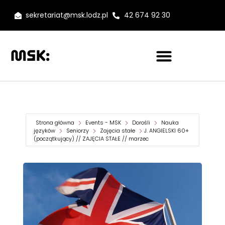
sekretariat@msk.lodz.pl
42 674 92 30
Strona główna
Events - MSK
Dorośli
Nauka
języków
Seniorzy
Zajęcia stałe
J. ANGIELSKI 60+
(początkujący) // ZAJĘCIA STAŁE // marzec