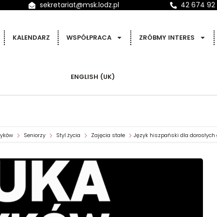
sekretariat@msk.lodz.pl
42 674 92
KALENDARZ
WSPÓŁPRACA
ZRÓBMY INTERES
ENGLISH (UK)
zyków
Seniorzy
Styl życia
Zajęcia stałe
Język hiszpański dla dorosłych g