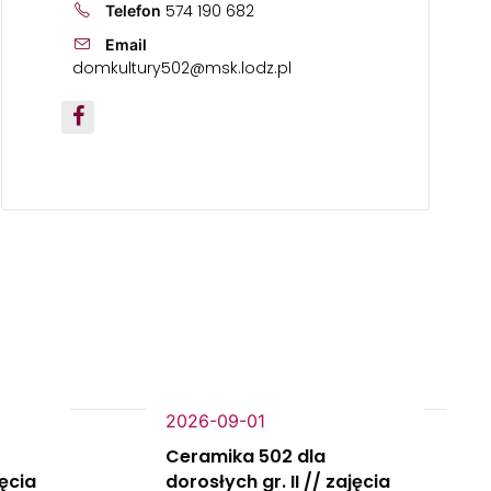
574 190 682
Telefon
Email
domkultury502@msk.lodz.pl
2026-09-01
Ceramika 502 dla
jęcia
dorosłych gr. II // zajęcia