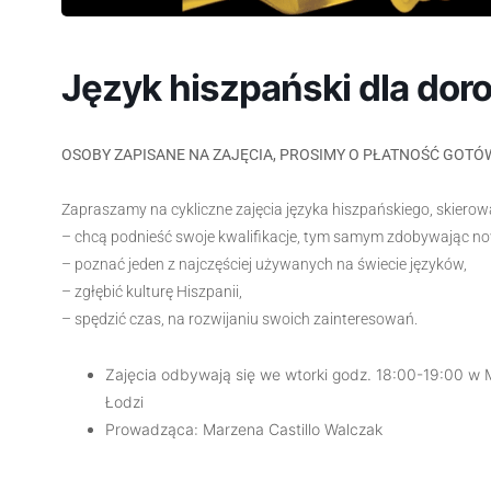
Język hiszpański dla doros
OSOBY ZAPISANE NA ZAJĘCIA, PROSIMY O PŁATNOŚĆ GOTÓ
Zapraszamy na cykliczne zajęcia języka hiszpańskiego, skierow
– chcą podnieść swoje kwalifikacje, tym samym zdobywając no
– poznać jeden z najczęściej używanych na świecie języków,
– zgłębić kulturę Hiszpanii,
– spędzić czas, na rozwijaniu swoich zainteresowań.
Zajęcia odbywają się we wtorki godz. 18:00-19:00 w
Łodzi
Prowadząca: Marzena Castillo Walczak