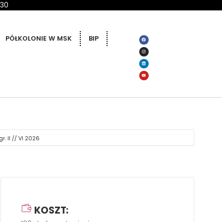
 30
PÓŁKOLONIE W MSK
BIP
r. II // VI 2026
KOSZT: