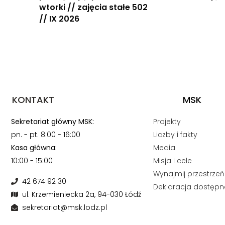
wtorki // zajęcia stałe 502
// IX 2026
KONTAKT
MSK
Sekretariat główny MSK:
Projekty
pn. - pt. 8:00 - 16:00
Liczby i fakty
Kasa główna:
Media
10:00 - 15:00
Misja i cele
Wynajmij przestrzeń
42 674 92 30
Deklaracja dostępn
ul. Krzemieniecka 2a, 94-030 Łódź
sekretariat@msk.lodz.pl