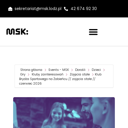
sekretariat@msk.lodz.pl
42 674 92 30
Strona główna
Events - MSK
Dorośli
Dzieci
Gry
Kluby zainteresowań
Zajęcia stałe
Klub
Brydża Sportowego na Żabieńcu // zajęcia stałe //
czerwiec 2026