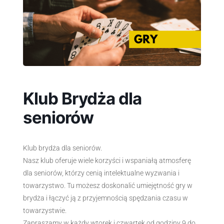
Klub Brydża dla
seniorów
Klub brydża dla seniorów.
Nasz klub oferuje wiele korzyści i wspaniałą atmosferę
dla seniorów, którzy cenią intelektualne wyzwania i
towarzystwo. Tu możesz doskonalić umiejętność gry w
brydża i łączyć ją z przyjemnością spędzania czasu w
towarzystwie.
Zapraszamy w każdy wtorek i czwartek od godziny 9 do