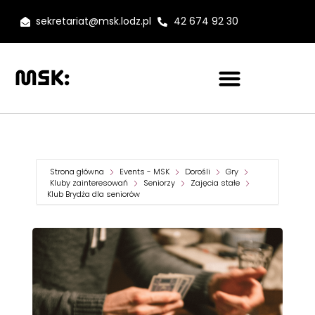
sekretariat@msk.lodz.pl
42 674 92 30
Strona główna
Events - MSK
Dorośli
Gry
Kluby zainteresowań
Seniorzy
Zajęcia stałe
Klub Brydża dla seniorów