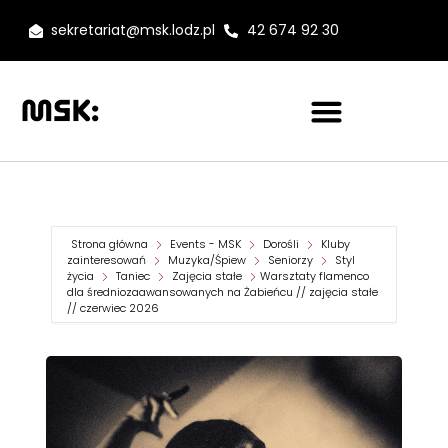
sekretariat@msk.lodz.pl
42 674 92 30
Strona główna
Events - MSK
Dorośli
Kluby
zainteresowań
Muzyka/Śpiew
Seniorzy
Styl
życia
Taniec
Zajęcia stałe
Warsztaty flamenco
dla średniozaawansowanych na Żabieńcu // zajęcia stałe
// czerwiec 2026