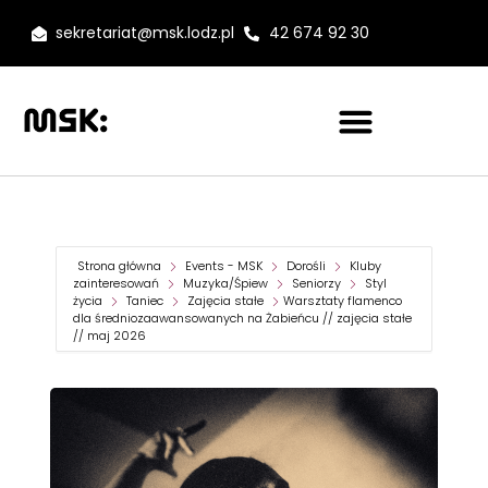
sekretariat@msk.lodz.pl
42 674 92 30
Strona główna
Events - MSK
Dorośli
Kluby
zainteresowań
Muzyka/Śpiew
Seniorzy
Styl
życia
Taniec
Zajęcia stałe
Warsztaty flamenco
dla średniozaawansowanych na Żabieńcu // zajęcia stałe
// maj 2026