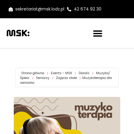
sekretariat@msk.lodz.pl
42 674 92 30
Strona główna
Events - MSK
Dorośli
Muzyka/
Śpiew
Seniorzy
Zajęcia stałe
Muzykoterapia dla
seniorów