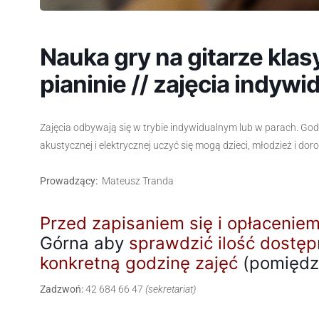
Nauka gry na gitarze klas
pianinie // zajęcia indywi
Zajęcia odbywają się w trybie indywidualnym lub w parach. Godz
akustycznej i elektrycznej uczyć się mogą dzieci, młodzież i dor
Prowadzący:
Mateusz Tranda
Przed zapisaniem się i opłaceniem
Górna aby
sprawdzić ilość dostęp
konkretną godzinę zajęć
(pomiędzy
Zadzwoń:
42 684 66 47
(sekretariat)