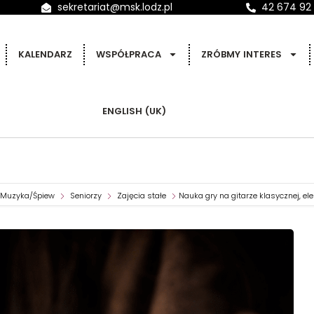
sekretariat@msk.lodz.pl
42 674 92
KALENDARZ
WSPÓŁPRACA
ZRÓBMY INTERES
ENGLISH (UK)
Muzyka/Śpiew
Seniorzy
Zajęcia stałe
Nauka gry na gitarze klasycznej, ele