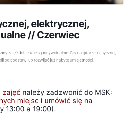
ycznej, elektrycznej,
dualne // Czerwiec
iny zajęć dobierane są indywidualnie. Gry na gitarze klasycznej,
ośli od podstaw lub rozwijać już nabyte umiejętności.
 zajęć
należy zadzwonić do MSK:
nych miejsc
i
umówić się na
 13:00 a 19:00).