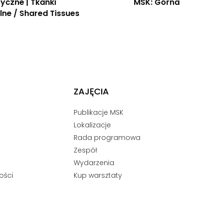
ryczne | Tkanki
MSK: Górna
ne / Shared Tissues
ZAJĘCIA
Publikacje MSK
Lokalizacje
Rada programowa
Zespół
Wydarzenia
ości
Kup warsztaty