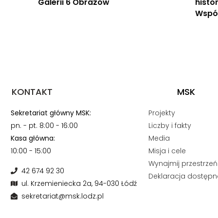
Galerii 6 Obrazów
histo
Wspól
KONTAKT
MSK
Sekretariat główny MSK:
Projekty
pn. - pt. 8:00 - 16:00
Liczby i fakty
Kasa główna:
Media
10:00 - 15:00
Misja i cele
Wynajmij przestrzeń
42 674 92 30
Deklaracja dostępn
ul. Krzemieniecka 2a, 94-030 Łódź
sekretariat@msk.lodz.pl