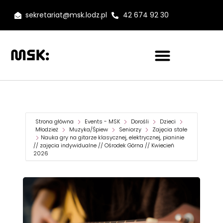
sekretariat@msk.lodz.pl
42 674 92 30
Strona główna
Events - MSK
Dorośli
Dzieci
Młodzież
Muzyka/Śpiew
Seniorzy
Zajęcia stałe
Nauka gry na gitarze klasycznej, elektrycznej, pianinie
// zajęcia indywidualne // Ośrodek Górna // Kwiecień
2026