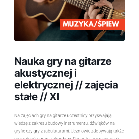
Nauka gry na gitarze
akustycznej i
elektrycznej // zajęcia
stałe // XI
Na zajęciach gry na gitarze uczestnicy przyswajają
wiedzę z zakresu budowy instrumentu, dźwięków na
gryfie czy gry z tabulaturami. Uczniowie zdobywają także
umiejętności grania akordami. Ponadto, w czasie zajęć