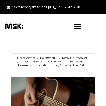
sekretariat@msk.lodz.pl
42 674 92 30
Strona główna
Events - MSK
Dorośli
Młodzież
Muzyka/Śpiew
Zajęcia stałe
Nauka gry na
gitarze akustycznej i elektrycznej // zajęcia stałe // XI