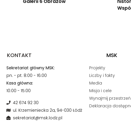
Galerii 6 Obrazów
histo
Wspól
KONTAKT
MSK
Sekretariat główny MSK:
Projekty
pn. - pt. 8:00 - 16:00
Liczby i fakty
Kasa główna:
Media
10:00 - 15:00
Misja i cele
Wynajmij przestrzeń
42 674 92 30
Deklaracja dostępn
ul. Krzemieniecka 2a, 94-030 Łódź
sekretariat@msk.lodz.pl