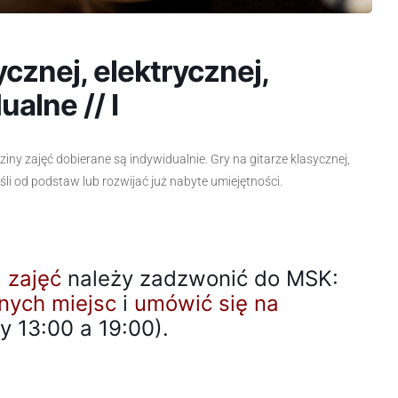
ycznej, elektrycznej,
ualne // I
iny zajęć dobierane są indywidualnie. Gry na gitarze klasycznej,
ośli od podstaw lub rozwijać już nabyte umiejętności.
 zajęć
należy zadzwonić do MSK:
nych miejsc
i
umówić się na
 13:00 a 19:00).