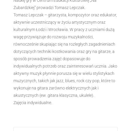
Naukę gry w Centrum Edukacji Kulturowej „Na
Żubardzkiej” prowadzi Tomasz Lepczak.
Tomasz Lepczak – gitarzysta, kompozytor oraz edukator,
aktywnie uczestniczący w życiu artystycznym oraz
kulturalnym Łodzi i Wrocławia. W pracy z uczniami dużą
wagę przywiązuje do rozwoju muzykalności,
równocześnie skupiając się na rozległych zagadnieniach
dotyczących techniki kostkowania oraz gry na gitarze, a
sposób prowadzenia zajęć dopasowuje do
indywidualnych potrzeb oraz zainteresowań ucznia. Jako
aktywny muzyk płynnie porusza się w wielu stylistykach
muzycznych, takich jak jazz, blues, rock czy pop, które to
wykonuje na gitara zarówno elektrycznych jak i
akustycznych (ew .gitara klasyczna, ukulele).
Zajęcia indywidualne.