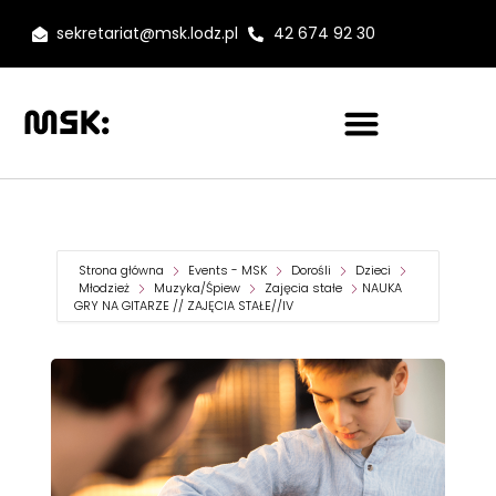
sekretariat@msk.lodz.pl
42 674 92 30
Strona główna
Events - MSK
Dorośli
Dzieci
Młodzież
Muzyka/Śpiew
Zajęcia stałe
NAUKA
GRY NA GITARZE // ZAJĘCIA STAŁE//IV