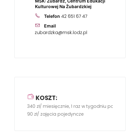
MSK: Żubardź, Centrum Edukacji
Kulturowej Na Żubardzkiej
42 651 67 47
Telefon
Email
zubardzka@msk.lodz.pl
KOSZT:
340 zł/ miesięcznie, 1 raz w tygodniu po 60 min.
90 zł/ zajęcia pojedyncze