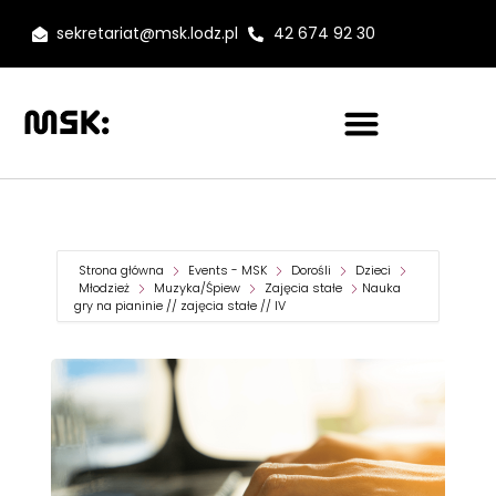
sekretariat@msk.lodz.pl
42 674 92 30
Strona główna
Events - MSK
Dorośli
Dzieci
Młodzież
Muzyka/Śpiew
Zajęcia stałe
Nauka
gry na pianinie // zajęcia stałe // IV