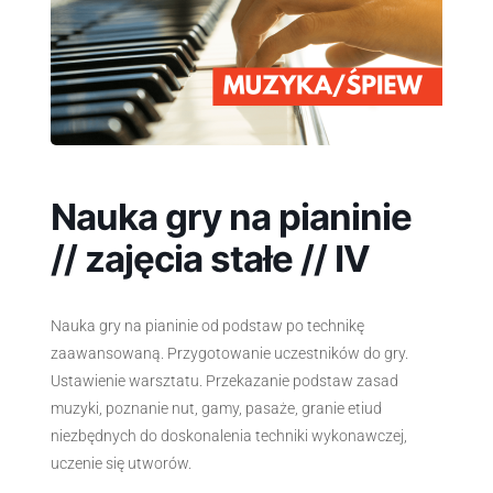
Nauka gry na pianinie
// zajęcia stałe // IV
Nauka gry na pianinie od podstaw po technikę
zaawansowaną. Przygotowanie uczestników do gry.
Ustawienie warsztatu. Przekazanie podstaw zasad
muzyki, poznanie nut, gamy, pasaże, granie etiud
niezbędnych do doskonalenia techniki wykonawczej,
uczenie się utworów.