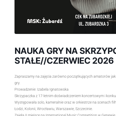
NAUKA GRY NA SKRZYP
STAŁE//CZERWIEC 2026
Zapraszamy na zajęcia zarówno początkujących amatorów jak 
gry.
Prowadzenie: Izabela Ignatowska
Skrzypaczka z 17-letnim doświadczeniem koncertowym i konku
Występowała solo, kameralnie oraz w orkiestrze na scenach filh
Łodzi, Kolonii, Wrocławiu, Warszawie, Szczecinie.
Zajęła II miejsce na International Music Competition w Gene