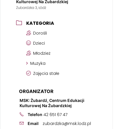
Kulturowej Na Żubardzkiej
Żubardzka 3, Łódź
KATEGORIA
Dorośli
Dzieci
Młodzież
Muzyka
Zajęcia stałe
ORGANIZATOR
MSK: Żubardź, Centrum Edukacji
Kulturowej Na Żubardzkiej
42 651 67 47
Telefon
zubardzka@msk.lodz.pl
Email