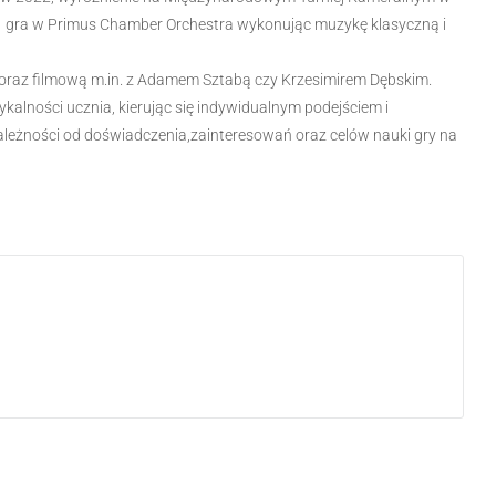
1 gra w Primus Chamber Orchestra wykonując muzykę klasyczną i
oraz filmową m.in. z Adamem Sztabą czy Krzesimirem Dębskim.
lności ucznia, kierując się indywidualnym podejściem i
ależności od doświadczenia,zainteresowań oraz celów nauki gry na