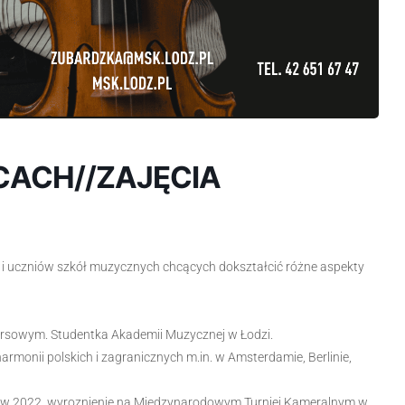
CACH//ZAJĘCIA
i uczniów szkół muzycznych chcących dokształcić różne aspekty
rsowym. Studentka Akademii Muzycznej w Łodzi.
armonii polskich i zagranicznych m.in. w Amsterdamie, Berlinie,
wie w 2022, wyroznienie na Międzynarodowym Turniej Kameralnym w