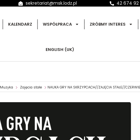
sekretariat@msk.lodz.pl
42 674 92
KALENDARZ
WSPÓŁPRACA
ZRÓBMY INTERES
ENGLISH (UK)
Muzyka
Zajęcia stałe
NAUKA GRY NA SKRZYPCACH//ZAJĘCIA STAŁE//CZERWI