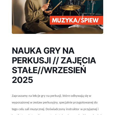
NAUKA GRY NA
PERKUSJI // ZAJĘCIA
STAŁE//WRZESIEŃ
2025
Zapraszamy na lekcje gry na perkusji, które odbywają się w
wyposażonej w zestaw perkusyjny, specjalnie przygotowanej do
tego celu sali muzycznej. Doświadczony instruktor w przyjaznej i