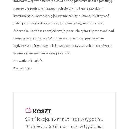
komfortowej atmosferze postawi z tobą pierwsze kroki z perkusją i
nauczy cię podstaw niezbędnych do gry na tym niezwykłym
instrumencie. Dowiesz się jak czytać zapisy nutowe, jak trzymać
pałki, poznasz i wykonasz podstawowe rytmy, wprawki oraz
ćwiczenia. Będziesz rozwijać swoje poczucie rytmu i pracować nad
koordynacją ruchową. W dalszym etapie nauki poruszać się
będziesz w różnych stylach i utworach muzycznych i – co równie
ważne – nauczysz się je interpretować.
Prowadzenie zajęć:
Kacper Kuta
KOSZT:
90 zł/ lekcja, 45 minut - raz w tygodniu
70 zł/lekcja, 30 minut - raz w tygodniu (dla dziecka