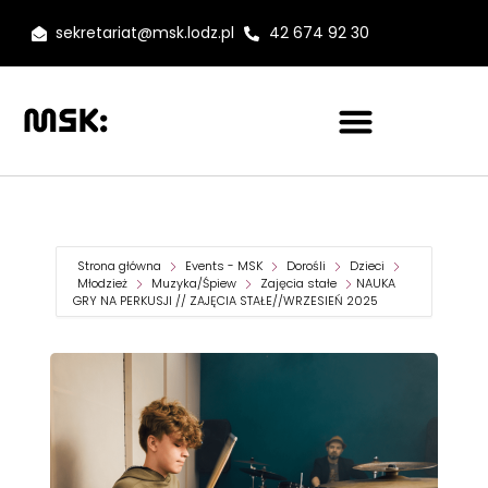
sekretariat@msk.lodz.pl
42 674 92 30
Strona główna
Events - MSK
Dorośli
Dzieci
Młodzież
Muzyka/Śpiew
Zajęcia stałe
NAUKA
GRY NA PERKUSJI // ZAJĘCIA STAŁE//WRZESIEŃ 2025