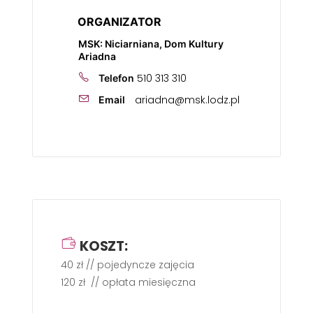
ORGANIZATOR
MSK: Niciarniana, Dom Kultury
Ariadna
510 313 310
Telefon
ariadna@msk.lodz.pl
Email
KOSZT:
40 zł // pojedyncze zajęcia
120 zł // opłata miesięczna