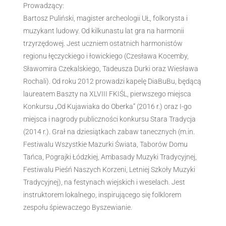
Prowadzący:
Bartosz Puliński, magister archeologii UŁ, folkorysta i
muzykant ludowy. Od kilkunastu lat gra na harmonii
trzyrzędowej. Jest uczniem ostatnich harmonistów
regionu łęczyckiego i łowickiego (Czesława Kocemby,
Sławomira Czekalskiego, Tadeusza Durki oraz Wiesława
Rochali). Od roku 2012 prowadzi kapelę DiaBuBu, będącą
laureatem Baszty na XLVIII FKIŚL, pierwszego miejsca
Konkursu „Od Kujawiaka do Oberka” (2016 r.) oraz I-go
miejsca i nagrody publiczności konkursu Stara Tradycja
(2014 r.). Grał na dziesiątkach zabaw tanecznych (m.in.
Festiwalu Wszystkie Mazurki Świata, Taborów Domu
Tańca, Pograjki Łódzkiej, Ambasady Muzyki Tradycyjnej,
Festiwalu Pieśń Naszych Korzeni, Letniej Szkoły Muzyki
Tradycyjnej), na festynach wiejskich i weselach. Jest
instruktorem lokalnego, inspirującego się folklorem
zespołu śpiewaczego Byszewianie.