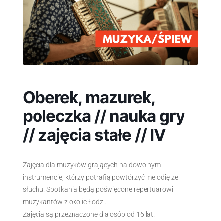
Oberek, mazurek,
poleczka // nauka gry
// zajęcia stałe // IV
Zajęcia dla muzyków grających na dowolnym
instrumencie, którzy potrafią powtórzyć melodię ze
słuchu. Spotkania będą poświęcone repertuarowi
muzykantów z okolic Łodzi.
Zajęcia są przeznaczone dla osób od 16 lat.