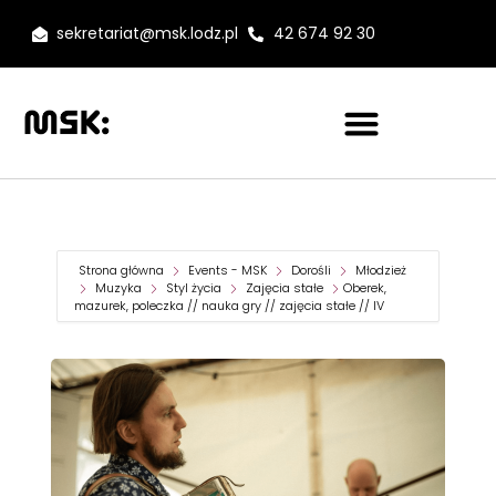
sekretariat@msk.lodz.pl
42 674 92 30
Strona główna
Events - MSK
Dorośli
Młodzież
Muzyka
Styl życia
Zajęcia stałe
Oberek,
mazurek, poleczka // nauka gry // zajęcia stałe // IV