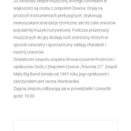
20 osobowy zespół muzyczny, którego członkami w
większości są osoby z zespołem Downa. Grają na
prostych instrumentach perkusyjnych. Wykonują
niewyszukane aranżacje rytmiczne, ale też całe utworów
popularnej muzyki rozrywkowej. Podczas prezentacji
muzycznych do gry dodają ruch sceniczny, którym w
sposób naturalny i spontaniczny oddają charakter i
nastrój utworów.
Działalność zespołu wspiera Stowarzyszenie Rodziców i
opiekunów Osób z Zespołem Downa „Trisomia 21”. Zespół
Mały Big Band istnieje od 1997 roku jego opiekunem i
założycielem jest Iwona Starkowska.
Zajęcia zespołu odbywają się w poniedziałki i czwartki
godz. 16.00