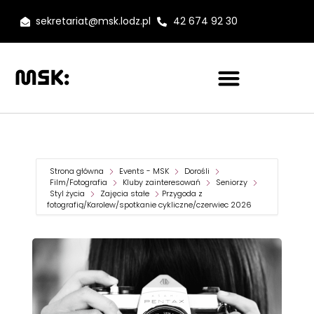
sekretariat@msk.lodz.pl
42 674 92 30
Strona główna
Events - MSK
Dorośli
Film/Fotografia
Kluby zainteresowań
Seniorzy
Styl życia
Zajęcia stałe
Przygoda z
fotografią/Karolew/spotkanie cykliczne/czerwiec 2026