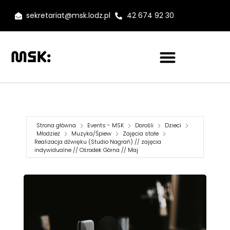
sekretariat@msk.lodz.pl
42 674 92 30
Strona główna
Events - MSK
Dorośli
Dzieci
Młodzież
Muzyka/Śpiew
Zajęcia stałe
Realizacja dźwięku (Studio Nagrań) // zajęcia
indywidualne // Ośrodek Górna // Maj