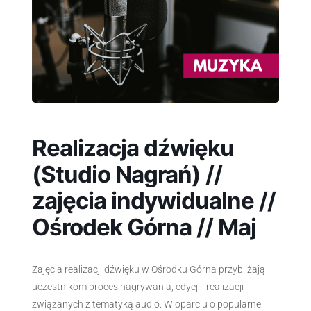
Realizacja dźwięku
(Studio Nagrań) //
zajęcia indywidualne //
Ośrodek Górna // Maj
Zajęcia realizacji dźwięku w Ośrodku Górna przybliżają
uczestnikom proces nagrywania, edycji i realizacji
związanych z tematyką audio. W oparciu o popularne i