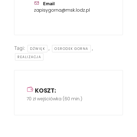
Email
zapisygorna@msk.lodz.pl
Tagi:
,
,
DŹWIĘK
OSRODEK GORNA
REALIZACJA
KOSZT:
70 zł wejściówka (60 min.)