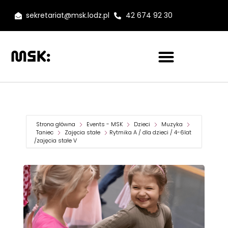
sekretariat@msk.lodz.pl
42 674 92 30
Strona główna
Events - MSK
Dzieci
Muzyka
Taniec
Zajęcia stałe
Rytmika A / dla dzieci / 4-6lat
/zajęcia stałe V