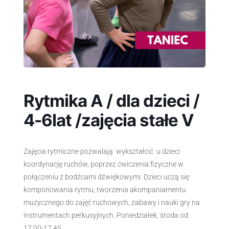
Rytmika A / dla dzieci /
4-6lat /zajęcia stałe V
Zajęcia rytmiczne pozwalają wykształcić u dzieci
koordynację ruchów, poprzez ćwiczenia fizyczne w
połączeniu z bodźcami dźwiękowymi. Dzieci uczą się
komponowania rytmu, tworzenia akompaniamentu
muzycznego do zajęć ruchowych, zabawy i nauki gry na
instrumentach perkusyjnych. Poniedziałek, środa od
17.00-17.45