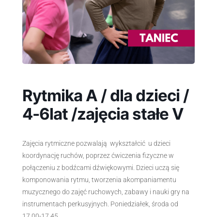
Rytmika A / dla dzieci /
4-6lat /zajęcia stałe V
Zajęcia rytmiczne pozwalają wykształcić u dzieci
koordynację ruchów, poprzez ćwiczenia fizyczne w
połączeniu z bodźcami dźwiękowymi. Dzieci uczą się
komponowania rytmu, tworzenia akompaniamentu
muzycznego do zajęć ruchowych, zabawy i nauki gry na
instrumentach perkusyjnych. Poniedziałek, środa od
17.00-17.45