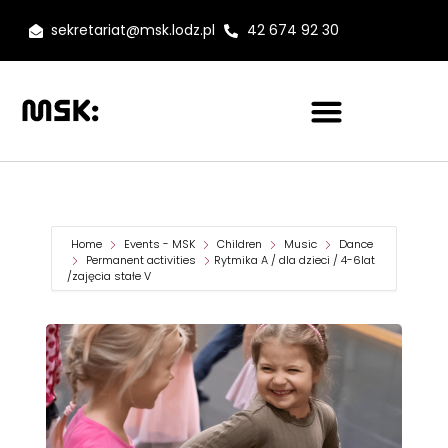
sekretariat@msk.lodz.pl
42 674 92 30
Home
Events - MSK
Children
Music
Dance
Permanent activities
Rytmika A / dla dzieci / 4-6lat
/zajęcia stałe V