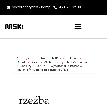
sekretariat@msk.lodz.pl
42 674 92 30
Strona główna
Events - MSK
Aktualności
Dorośli
Dzieci
Młodzież
Rękodzieło/Rzemiosło
Seniorzy
Sztuka
Wydarzenia
Rzeźba w
kamieniu // wystawa poplenerowa // Maj