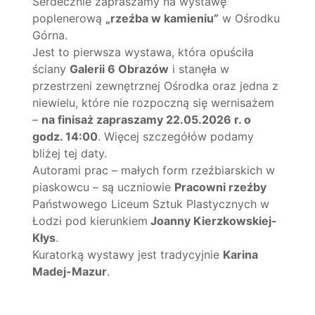
Serdecznie zapraszamy na wystawę
poplenerową
„rzeźba w kamieniu”
w Ośrodku
Górna.
Jest to pierwsza wystawa, która opuściła
ściany
Galerii 6 Obrazów
i stanęła w
przestrzeni zewnętrznej Ośrodka oraz jedna z
niewielu, które nie rozpoczną się wernisażem
–
na finisaż zapraszamy 22.05.2026 r. o
godz. 14:00
. Więcej szczegółów podamy
bliżej tej daty.
Autorami prac – małych form rzeźbiarskich w
piaskowcu – są uczniowie
Pracowni rzeźby
Państwowego Liceum Sztuk Plastycznych w
Łodzi pod kierunkiem
Joanny Kierzkowskiej-
Kłys
.
Kuratorką wystawy jest tradycyjnie
Karina
Madej-Mazur
.