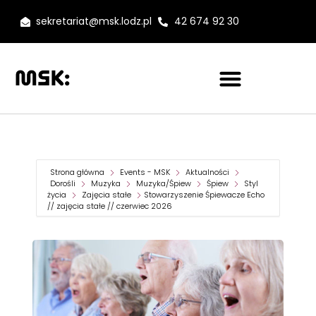
sekretariat@msk.lodz.pl
42 674 92 30
Strona główna
Events - MSK
Aktualności
Dorośli
Muzyka
Muzyka/Śpiew
Śpiew
Styl
życia
Zajęcia stałe
Stowarzyszenie Śpiewacze Echo
// zajęcia stałe // czerwiec 2026