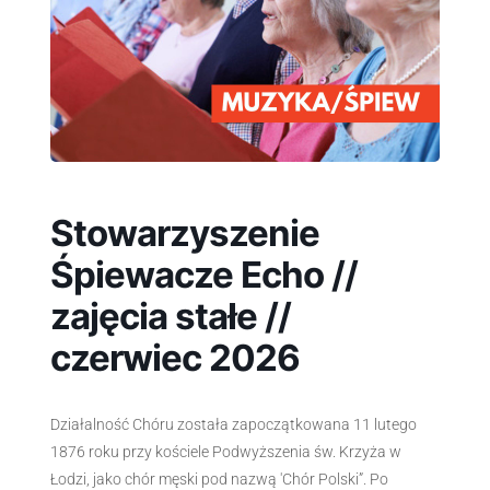
Stowarzyszenie
Śpiewacze Echo //
zajęcia stałe //
czerwiec 2026
Działalność Chóru została zapoczątkowana 11 lutego
1876 roku przy kościele Podwyższenia św. Krzyża w
Łodzi, jako chór męski pod nazwą 'Chór Polski”. Po