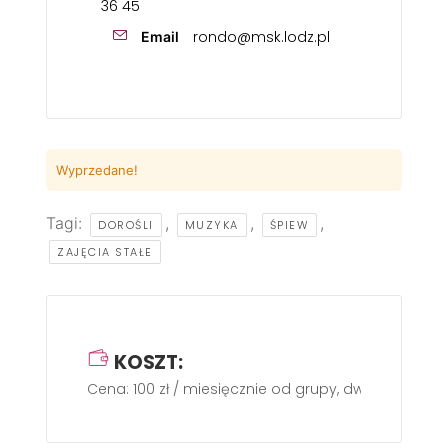
36 45
rondo@msk.lodz.pl
Email
Wyprzedane!
Tagi:
,
,
,
DOROŚLI
MUZYKA
ŚPIEW
ZAJĘCIA STAŁE
KOSZT:
Cena: 100 zł / miesięcznie od grupy, dwa razy w ty