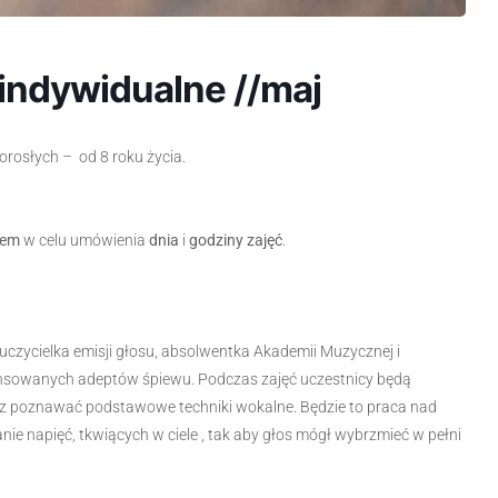
a indywidualne //maj
orosłych – od 8 roku życia.
rem
w celu umówienia
dnia
i
godziny zajęć
.
uczycielka emisji głosu, absolwentka Akademii Muzycznej i
nsowanych adeptów śpiewu. Podczas zajęć uczestnicy będą
az poznawać podstawowe techniki wokalne. Będzie to praca nad
ie napięć, tkwiących w ciele , tak aby głos mógł wybrzmieć w pełni