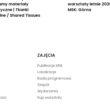
amy materiały
warsztaty letnie 202
ryczne | Tkanki
MSK: Górna
ne / Shared Tissues
ZAJĘCIA
Publikacje MSK
Lokalizacje
Rada programowa
Zespół
Wydarzenia
ości
Kup warsztaty