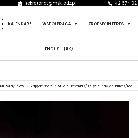
sekretariat@msk.lodz.pl
42 674 92
KALENDARZ
WSPÓŁPRACA
ZRÓBMY INTERES
ENGLISH (UK)
Muzyka/Śpiew
Zajęcia stałe
Studio Piosenki // zajęcia indywidualne //maj