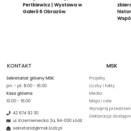
Pertkiewicz | Wystawa w
zbier
Galerii 6 Obrazów
histo
Wspól
KONTAKT
MSK
Sekretariat główny MSK:
Projekty
pn. - pt. 8:00 - 16:00
Liczby i fakty
Kasa główna:
Media
10:00 - 15:00
Misja i cele
Wynajmij przestrzeń
42 674 92 30
Deklaracja dostępn
ul. Krzemieniecka 2a, 94-030 Łódź
sekretariat@msk.lodz.pl