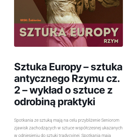
Sztuka Europy – sztuka
antycznego Rzymu cz.
2 – wykład o sztuce z
odrobiną praktyki
Spotkania ze sztuką mają na celu przybliżenie Seniorom
zjawisk zachodzących w sztuce współczesnej ukazanych
w odniesieniu do sztuki tradycyjnej. Spotkania mają