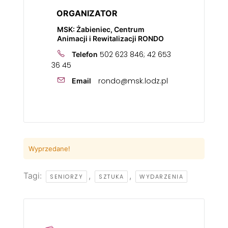
ORGANIZATOR
MSK: Żabieniec, Centrum
Animacji i Rewitalizacji RONDO
502 623 846; 42 653
Telefon
36 45
rondo@msk.lodz.pl
Email
Wyprzedane!
Tagi:
,
,
SENIORZY
SZTUKA
WYDARZENIA