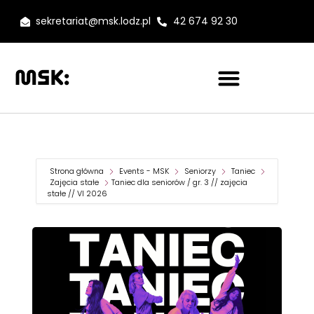
sekretariat@msk.lodz.pl
42 674 92 30
Strona główna
Events - MSK
Seniorzy
Taniec
Zajęcia stałe
Taniec dla seniorów / gr. 3 // zajęcia
stałe // VI 2026