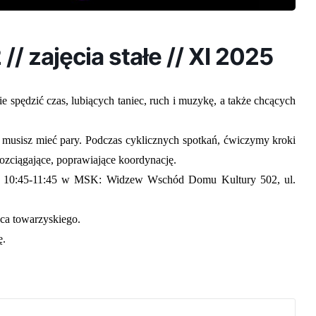
 // zajęcia stałe // XI 2025
e spędzić czas, lubiących taniec, ruch i muzykę, a także chcących
e musisz mieć pary. Podczas cyklicznych spotkań, ćwiczymy kroki
 rozciągające, poprawiające koordynację.
dz. 10:45-11:45 w MSK: Widzew Wschód Domu Kultury 502, ul.
ca towarzyskiego.
ę.