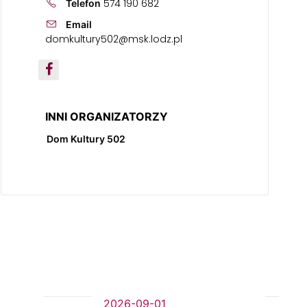
574 190 682
Telefon
Email
domkultury502@msk.lodz.pl
INNI ORGANIZATORZY
Dom Kultury 502
2026-09-01