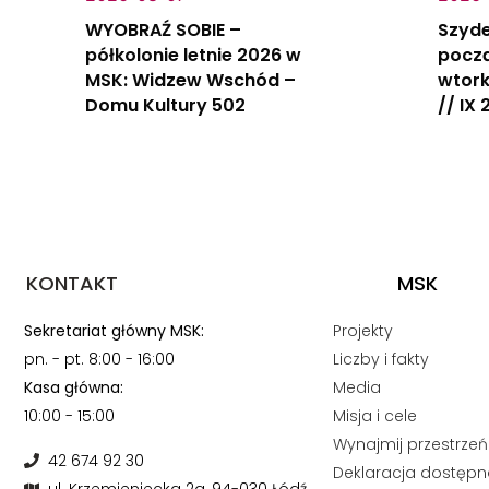
WYOBRAŹ SOBIE –
Szyde
półkolonie letnie 2026 w
począ
MSK: Widzew Wschód –
wtork
Domu Kultury 502
// IX
KONTAKT
MSK
Sekretariat główny MSK:
Projekty
pn. - pt. 8:00 - 16:00
Liczby i fakty
Kasa główna:
Media
10:00 - 15:00
Misja i cele
Wynajmij przestrzeń
42 674 92 30
Deklaracja dostępn
ul. Krzemieniecka 2a, 94-030 Łódź