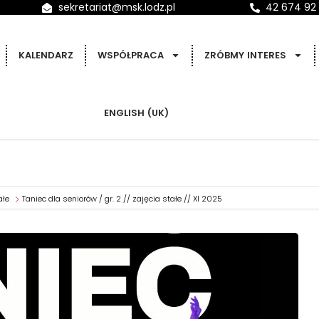
sekretariat@msk.lodz.pl
42 674 92
KALENDARZ
WSPÓŁPRACA
ZRÓBMY INTERES
ENGLISH (UK)
ałe
Taniec dla seniorów / gr. 2 // zajęcia stałe // XI 2025